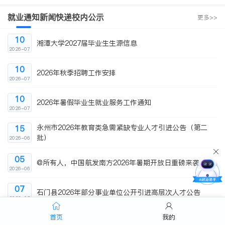
就业通知
新闻快递
校内公示
更多>>
10
湘潭大学2027届毕业生生源信息
2026-07
10
2026年秋季招聘工作安排
2026-07
10
2026年暑假毕业生就业服务工作通知
2026-07
永州市2026年教育类急需紧缺专业人才引进公告（第二
15
批）
2026-06
05
@所有人，中国航发南方2026年暑期开放日重磅来袭
2026-06
07
石门县2026年部分事业单位公开引进高层次人才公告
2026-05
首页
我的
职位信息
招聘会
更多>>