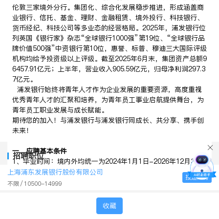
伦敦三家境外分行。集团化、综合化发展稳步推进，形成涵盖商
业银行、信托、基金、理财、金融租赁、境外投行、科技银行、
货币经纪、科技公司等多业态的经营格局。2025年，浦发银行位
列英国《银行家》杂志“全球银行1000强”第19位、“全球银行品
牌价值500强”中资银行第10位，惠誉、标普、穆迪三大国际评级
机构均给予投资级以上评级。截至2025年6月末，集团资产总额9
6457.91亿元；上半年，营业收入905.59亿元，归母净利润297.3
7亿元。
浦发银行始终将青年人才作为企业发展的重要资源，高度重视
优秀青年人才的汇聚和培养，为青年员工事业启航提供舞台，为
青年员工职业发展与成长赋能。
期待您的加入！与浦发银行与浦发银行同成长、共分享、携手创
未来！
一、应聘基本条件
招聘职位
1、毕业时间：境内外均统一为2024年1月1日-2026年12月31
日。
上海浦东发展银行股份有限公司
投递简历
2、本科及以上学历。
不限
10500-14999
3、原则上不限专业，人工智能、数据科学、软件工程、金融科
技等专业背景及多学科复合型教育背景学生优先。
收藏
4、符合浦发银行亲属回避制度要求。