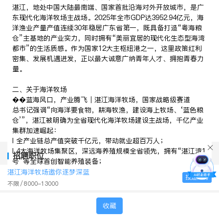
湛江，地处中国大陆最南端、国家首批沿海对外开放城市，是广
东现代化海洋牧场主战场。2025年全市GDP达3952.94亿元，海
洋渔业产量产值连续30年稳居广东省第一，既具备打造“粤海粮
仓”主基地的产业实力，同时拥有“美丽宜居的现代化生态型海湾
都市”的生活质感。作为国家12大主枢纽港之一，这里政策红利
密集、发展机遇迸发，正以最大诚意广纳青年人才、拥抱青春力
量。
二、关于海洋牧场
��蓝海风口，产业腾飞｜湛江海洋牧场，国家战略级赛道
总书记强调“向海洋要食物，耕海牧渔，建设海上牧场、‘蓝色粮
仓’”，湛江被明确为全省现代化海洋牧场建设主战场，千亿产业
集群加速崛起：
l 全产业链总产值突破千亿元，带动就业超百万人；
l 4大海洋牧场集聚区，深远海养殖规模全省领先，拥有“湛江湾1
招聘职位
号”等全球首创智能养殖装备；
l 国家级水产良种场数量占全省33.3%，产学研创新实力雄厚；
湛江海洋牧场邀你逐梦深蓝
投递简历
l 出台《现代化海洋牧场产业人才振兴计划》，住房补贴、职称
不限
8000-13000
绿色通道等多维政策赋能人才发展。
收藏
未来，湛江将打造全球现代化海洋牧场核心区，急需水产养殖、