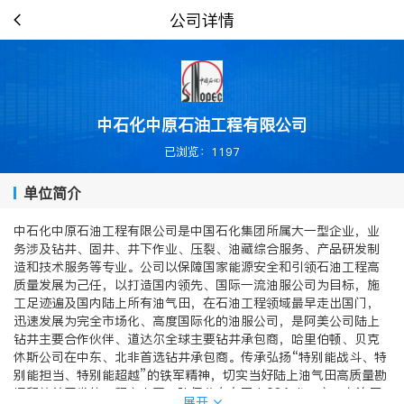
公司详情
中石化中原石油工程有限公司
已浏览：1197
单位简介
中石化中原石油工程有限公司是中国石化集团所属大一型企业，业
务涉及钻井、固井、井下作业、压裂、油藏综合服务、产品研发制
造和技术服务等专业。公司以保障国家能源安全和引领石油工程高
质量发展为己任，以打造国内领先、国际一流油服公司为目标，施
工足迹遍及国内陆上所有油气田，在石油工程领域最早走出国门，
迅速发展为完全市场化、高度国际化的油服公司，是阿美公司陆上
钻井主要合作伙伴、道达尔全球主要钻井承包商，哈里伯顿、贝克
休斯公司在中东、北非首选钻井承包商。传承弘扬“特别能战斗、特
别能担当、特别能超越”的铁军精神，切实当好陆上油气田高质量勘
探和效益开发的工程主力军，队伍分布在国内23个省、市、自治区
展开