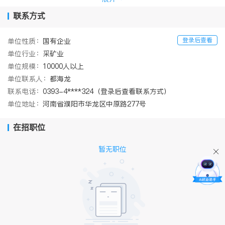
及海外10多个国家，连续17年跻身ENR全球最大250家国际承包
商，累计承钻陆上“1”字号井510口，助力发现普光气田、涪陵页岩
联系方式
气田、元坝气田等23个陆上油气田，超深井钻完井技术跻身国际先
进水平，长期是中国石化石油工程队伍的标杆和旗帜。
登录后查看
单位性质：
国有企业
单位行业：
采矿业
单位规模：
10000人以上
单位联系人：
都海龙
联系电话：
0393-4****324（登录后查看联系方式）
单位地址：
河南省濮阳市华龙区中原路277号
在招职位
暂无职位