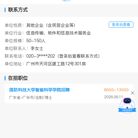
1年下半年分别在北京、上海、南京、西安、武汉、广州、深圳等多
个城市举办现场招聘会，公司目前已与中国科学技术大学、国防科
联系方式
技大学、北京理工大学、中山大学、华南理工大学、中国科学院、
中国社会科学院、广东省科学院等国内1000多家高等院校、科研机
登录后查看
单位性质：
其他企业（含民营企业等）
构建立了长期的人才招聘合作关系。
单位行业：
信息传输、软件和信息技术服务业
公司成立以来，致力于发挥网络平台在人才招聘引进中的桥梁作
用，配备专门人员，加大科技研发投入，完善平台功能，先后在平
单位规模：
50-150人
台招聘职位的细分、网络招聘信息的采集、编排、展示等方面进行
单位联系人：
李女士
了软件和系统的研发，初步形成了一套有适合客户群体的的计算机
联系电话：
020-3****202（登录后查看联系方式）
技术，提升了自身网络平台的易用性和便利性，越来越得到用人单
单位地址：
广州市天河区建工路12号301房
位和求职者的认可。今后，公司将继续以科技为支撑，以打造一个
便利、高效、诚信的高层次人才招聘宣传平台为目标，持之以恒地
服务好用人单位和求职者，为社会创造更多价值！
在招职位
国防科技大学智能科学学院招聘
8000-13000
2026.06.11
广东省-广州市/全职/博士