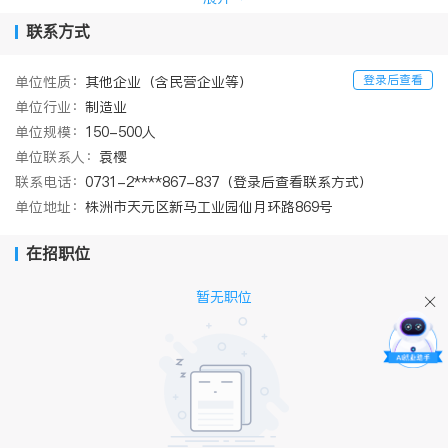
氟乙稀（PVDF）板》两部国家标准的起草单位之一，并多次获得国
家科技部创新基金的支持。
联系方式
欢迎认同公司价值理念、热爱高分子材料行业的各类社会精英的加
入！
登录后查看
单位性质：
其他企业（含民营企业等）
单位行业：
制造业
单位规模：
150-500人
单位联系人：
袁樱
联系电话：
0731-2****867-837（登录后查看联系方式）
单位地址：
株洲市天元区新马工业园仙月环路869号
在招职位
暂无职位