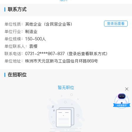
氟乙稀（PVDF）板》两部国家标准的起草单位之一，并多次获得国
家科技部创新基金的支持。
联系方式
欢迎认同公司价值理念、热爱高分子材料行业的各类社会精英的加
入！
登录后查看
单位性质：
其他企业（含民营企业等）
单位行业：
制造业
单位规模：
150-500人
单位联系人：
袁樱
联系电话：
0731-2****867-837（登录后查看联系方式）
单位地址：
株洲市天元区新马工业园仙月环路869号
在招职位
暂无职位