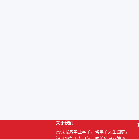
关于我们
真诚服务毕业学子，帮学子人生圆梦。
竭诚服务用人单位，助单位事业腾飞。