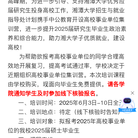
高峰期，
为进一步引导、支持湘潭大学优秀
应
届研究生投身高校工作
，湘潭大学招生与就业
指导处计划携手中公教育开设
高校事业单位集
训营
，进一步提升
202
5
届
研究生
毕业生政治素
养和综合能力，助力湘大学子
优质就业，
建设
高校
！
为帮助
欲报考高校事业单位
的同学合理高
效地开展复习，提高考试通过率，学校决定于
近期组织
高校事业单位集训营
。本次培训课程
由学校购买，现面向毕业生免费提供。
请各学
院通知学生及时参加线下核验报名
。
一、培训时间：
202
5
年
6
月
3
日
-
10
日全天
二、培训地点：
待定（线下核验时告知）
三、培训对象：拟报考
202
5
年
高校事业单
位的
我校
202
5
届硕士毕业生