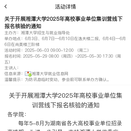
活动详情
关于开展湘潭大学2025年高校事业单位集训营线下
报名核验的通知
主办方：湘潭大学招生与就业指导处
举办地点：6月3日、6月7日—6月10日在逸夫楼二报，6月4日—6月
6日在尚美楼三阶梯
活动时间：2025-06-03 09:00-12:00 （周二）
报名时间: 2025-05-29 08:00（周四）~2025-05-30 17:30（周
五）
主讲人：
信息来源：
湘潭大学就业信息网
温馨提示：为防讯息临时变动，参会前可联系举办方确认。
关于开展
湘潭大学
2025
年高校事业单位集
训营
线下报名核验的通知
各学院：
每年
5
-8
月为湖南省各大高校事业单位招录