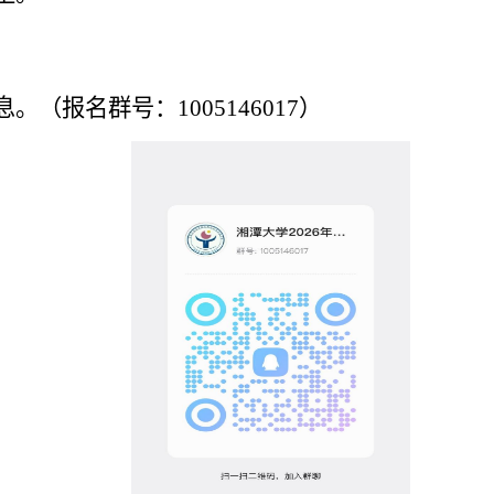
息。（报名群号：
10
05146017
）