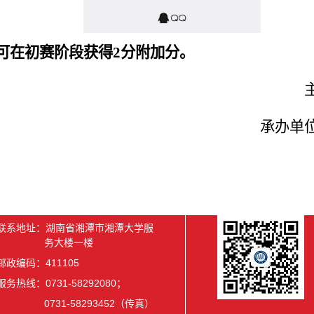
可在初赛阶段获得
2
分附加分。
承办单
联系地址：湖南省湘潭市湘潭大学服
务大楼一楼
邮政编码：411105
服务热线：0731-58292080；
0731-58293452（传真）