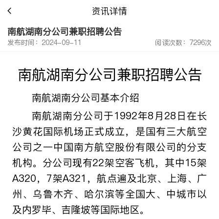
资讯详情
南航湖南分公司兼职招聘公告
发布时间：2024-09-11
阅读次数：7296次
南航湖南分公司
兼职
招聘
公告
南航湖南分公司基本介绍
南航湖南分公司于
1992
年
8
月
28
日在长
沙黄花国际机场正式成立，是国有三大航空
公司之一中国南方航空股份有限公司的分支
机构。分公司现有
22
架空客飞机，其中
15
架
A320
，
7
架
A321
，航点遍及北京、上海、广
州、乌鲁木齐、哈尔滨等全国大、中城市以
及内罗毕、吉隆坡等国际地区。