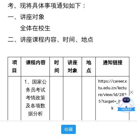
考。现将具体事项通知如下：
一、
讲座对象
全体在校生
二、
讲座课程内容、时间、地点
项
课程内容
时
通知链接
讲座
地
目
间
对象
点
1、
国家公
https://career.x
tu.edu.cn/lectu
务员考试
re/view/id/282
考情政策
5?target=_blan
及各项数
k
据分析
2、
国考岗
202
收藏
2022-2
位选择的
5
年
级
023