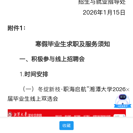
招生与就业指导处
202
6
年
1
月
15
日
附件
1
：
寒假毕业生求职及服务须知
一
、积极参与线上招聘会
1.
时间安排
（一）
冬绽新枝
·
职海启航”湘潭大学
2026
届毕业生线上双选会
收藏