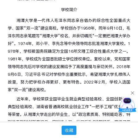
学校简介
湘潭大学是一代伟人毛泽东同志亲自倡办的综合性全国重点大
学、国家
“
双一流
”
建设高校。学校创办于
1958
年，同年
9
月
10
日，毛
泽东同志亲笔题写
“
湘潭大学
”
校名，并亲切嘱托
“
一定要把湘潭大学办
好
”
。
1974
年，邓小平、李先念等中央领导同志批准湘潭大学复校。
1
978
年，学校被国务院确定为全国
16
所文理工综合性重点大学之一。
1981
年，学校成为全国首批硕士学位授权单位。复校以来，党和国家
领导同志先后对学校的建设发展给予了高度重视与亲切关怀。
2018
年
9
月
6
日，习近平总书记对学校作出重要批示，希望湘潭大学扎根伟人
故里，努力把学校办得更好、更有特色。
2022
年
2
月，学校入选国
家“双一流”建设高校。
近年来，学校荣获全国毕业生就业典型经验高校、全国创新创业
典型经验高校、湖南省普通高校就业创业工作“一把手工程”优秀单位
等荣誉。从湘潭大学走出的毕业生，以“政治素质高、特别能吃苦、特
别讲奉献”“创新意识足、实践能力强、发展后劲足”等特质，赢得了用
人单位的认可和赞誉。
收藏