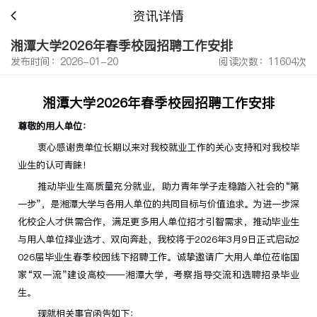
资讯详情
湘潭大学2026年春季校园招聘工作安排
发布时间：2026-01-20
阅读次数：11604次
湘潭大学
202
6
年春季校园招聘工作安排
尊敬的用人单位：
衷心感谢
贵
单位长期以来对我校就业工作的关心支持
和对我校毕
业生的认可青睐！
推动毕业生高质量
充分
就业
，
助力
青年学子走稳踏入社会的“第
一步”
，是湘潭大学与
各用人
单位的共同目标与价值追求。为进一步深
化校企
人才供需
合作，
满足更多用人单位招才引智需求，推动
毕业生
与用人单位择业选才
、
双向
奔赴
，我校
将
于
2026
年
3
月
9
日正式启动
2
02
6
届毕业生春
季校园线下招聘工作。诚挚邀请
广大用人单位
莅临国
家“双一流”建设高校
——
湘潭大学
，考察指导交流和
选聘招录毕业
生
。
现
就相关
事宜
函告
如下
：