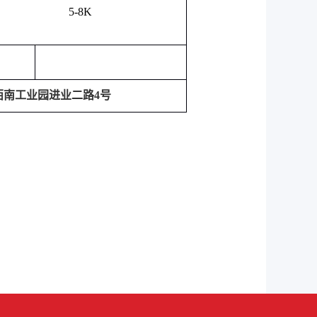
5-8K
西南工业园进业二路
4
号