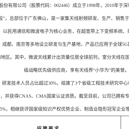
股份有限公司（股票代码：
002446
）成立于
1998
年，
2010
年于深
股”，总部位于广东佛山，是一家集天线射频研发、生产、销售
，以民用通信和微波电子为核心业务，在超宽带上下变频系统、
、成都、南京等多地设立研发与生产基地，产品已应用于全球
5G
和地区。其中，微波天线累计出货量位居全球前列，室分天线在
级战略优先级供应商，享有天线界“小华为”的美誉
，研发技术人员占比超过
30%
，组建了
3
个省级工程技术研究中心
站，并获得
CNAS
、
CMA
国家认证资质。截至目前，公司已拥有
5%
，相继获评国家级知识产权优势企业、制造业隐形冠军企业
招 聘 要 求