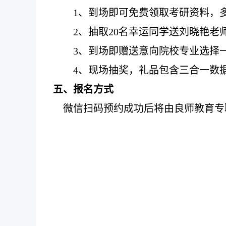
1
、
到场即可免费领取考研资料，
2、抽取
20
名
幸运同学
送
刘晓艳老
3
、
到场即赠送意向院校专业选择
4
、
现场抽奖，礼品包含三合一数
五、报名方式
微信
扫码
预约成功后将由良师教育专