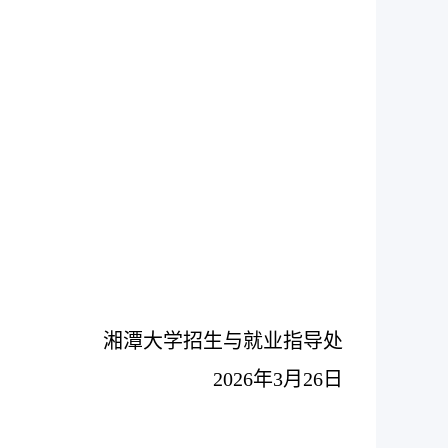
湘潭大学招生与就业指导处
202
6
年
3
月
26
日