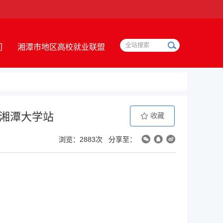
们
湘潭市地区高校就业联盟
会湘潭大学站
收藏
浏览：2883次
分享至：