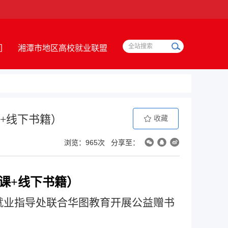
们
湘潭市地区高校就业联盟
课+线下书籍）
收藏
浏览：965次
分享至：
网课+线下书籍）
就业指导处联合华图教育开展公益
赠书